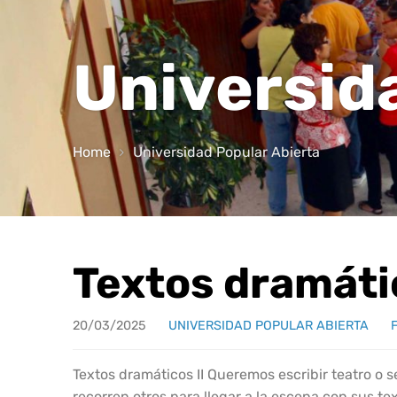
Universid
Home
Universidad Popular Abierta
Textos dramátic
20/03/2025
UNIVERSIDAD POPULAR ABIERTA
Textos dramáticos II Queremos escribir teatro o 
recorren otros para llegar a la escena con sus t