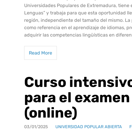
Universidades Populares de Extremadura, tiene e
Lenguas” y trabaja para que esta oportunidad ll
región, independiente del tamaño del mismo. La
como referencia en el aprendizaje de idiomas, pr
adquirir las competencias lingüísticas en difere
Read More
Curso intensiv
para el examen
(online)
03/01/2025
UNIVERSIDAD POPULAR ABIERTA