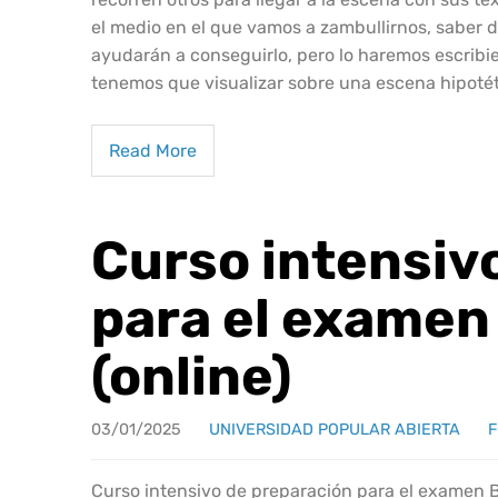
el medio en el que vamos a zambullirnos, saber d
ayudarán a conseguirlo, pero lo haremos escribien
tenemos que visualizar sobre una escena hipoté
Read More
Curso intensiv
para el examen
(online)
03/01/2025
UNIVERSIDAD POPULAR ABIERTA
Curso intensivo de preparación para el examen B