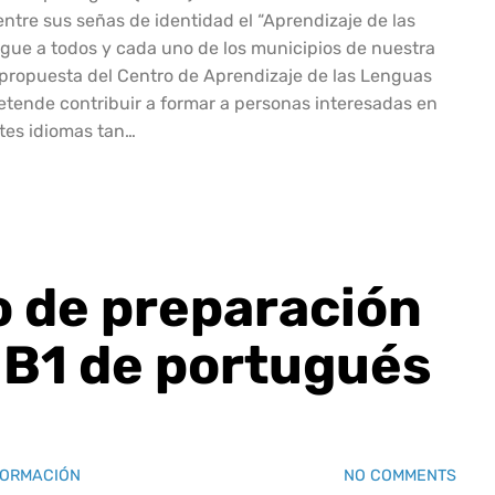
ntre sus señas de identidad el “Aprendizaje de las
egue a todos y cada uno de los municipios de nuestra
 propuesta del Centro de Aprendizaje de las Lenguas
etende contribuir a formar a personas interesadas en
ntes idiomas tan…
o de preparación
 B1 de portugués
FORMACIÓN
NO COMMENTS