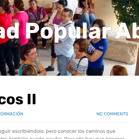
ad Popular A
os II
FORMACIÓN
NO COMMENTS
seguir escribiéndolo, pero conocer los caminos que
extos también puede ayudar. Para ello hay que conocer