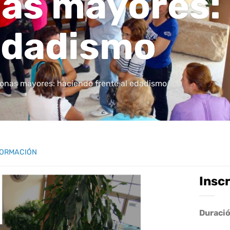
nas mayores:
 edadismo
sonas mayores: haciendo frente al edadismo
ORMACIÓN
Insc
Duració