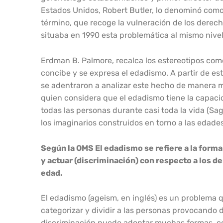
Estados Unidos, Robert Butler, lo denominó como
término, que recoge la vulneración de los derech
situaba en 1990 esta problemática al mismo nivel
Erdman B. Palmore, recalca los estereotipos como
concibe y se expresa el edadismo. A partir de es
se adentraron a analizar este hecho de manera m
quien considera que el edadismo tiene la capacid
todas las personas durante casi toda la vida (Sagr
los imaginarios construidos en torno a las edades
Según la OMS El edadismo se refiere a la forma 
y actuar (discriminación) con respecto a los d
edad.
El edadismo (ageism, en inglés) es un problema 
categorizar y dividir a las personas provocando d
discriminación puede adoptar muchas formas, com