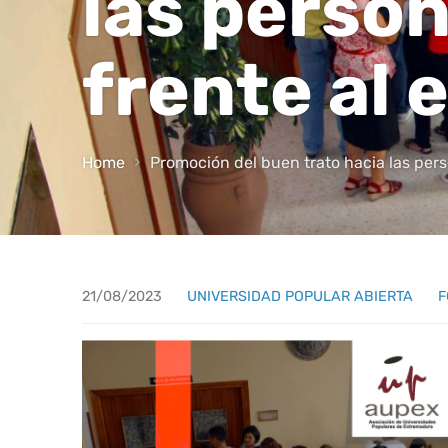
las perso
frente al
Home
Promoción del buen trato hacia las per
21/08/2023
UNIVERSIDAD POPULAR ABIERTA
F