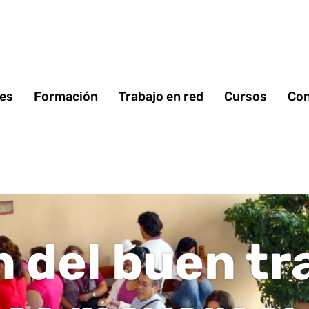
 es
Formación
Trabajo en red
Cursos
Con
 del buen tr