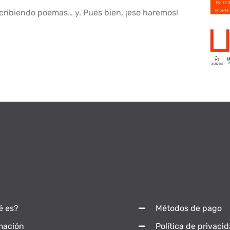
cribiendo poemas… y. Pues bien, ¡eso haremos!
é es?
Métodos de pago
mación
Política de privaci