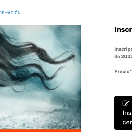
ORMACIÓN
Insc
Inscrip
de 202
Precio*
Ins
ce