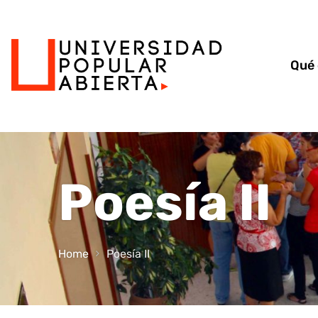
Qué
Poesía II
Home
Poesía II