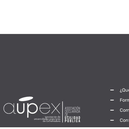
¿Qu
For
Com
Con