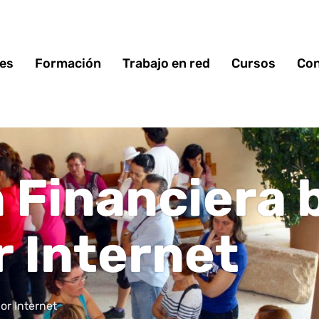
 es
Formación
Trabajo en red
Cursos
Con
 Financiera b
r Internet
or Internet