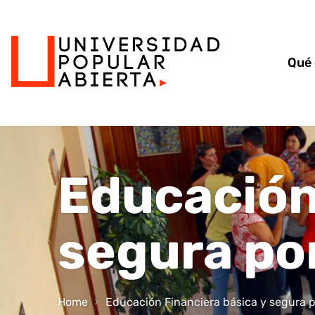
Qué
Educación
segura po
Home
Educación Financiera básica y segura p