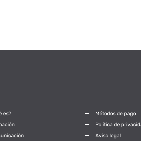
é es?
Métodos de pago
mación
Política de privaci
unicación
Aviso legal