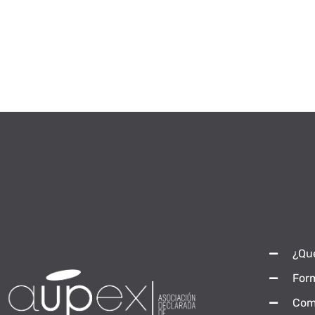
¿Qu
For
Com