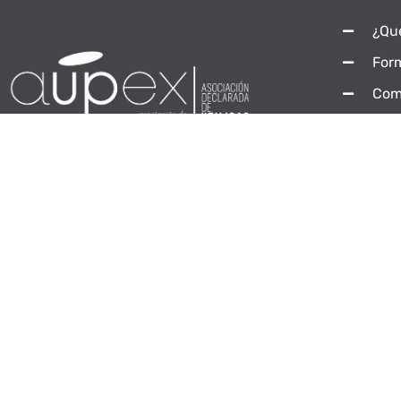
¿Qu
For
Com
Con