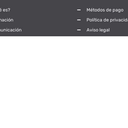
é es?
Métodos de pago
mación
Política de privaci
unicación
Aviso legal
tacta
Aviso de Cookies
© Universidad Popular Abierta