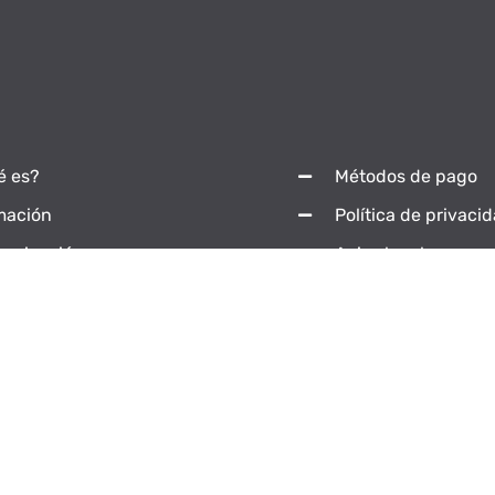
é es?
Métodos de pago
mación
Política de privaci
unicación
Aviso legal
tacta
Aviso de Cookies