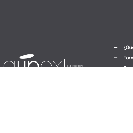
¿Qu
For
Com
Con