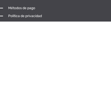
Métodos de pago
Política de privacidad
Aviso legal
Aviso de Cookies
Síguenos en las RRSS
© Universidad Popular Abierta